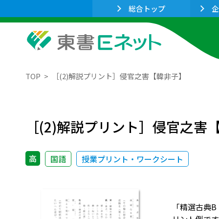
総合トップ
企
TOP
［(2)解説プリント］侵官之害【韓非子】
［(2)解説プリント］侵官之害
高
国語
授業プリント・ワークシート
「精選古典B