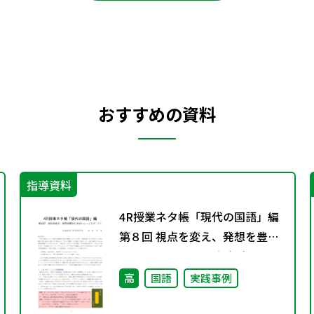
おすすめの資料
指導資料
4R授業ネタ帳「現代の国語」編
第８回 視点を変え、発想を豊か
にするトレーニング（１）
高
国語
実践事例