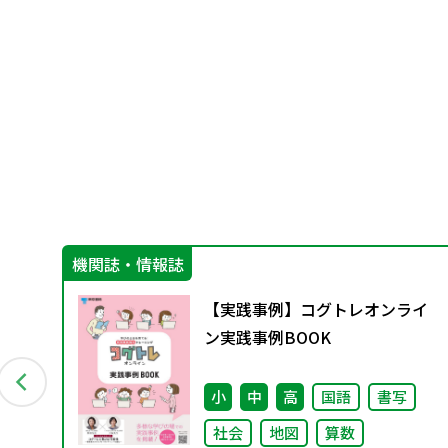
機関誌・情報誌
【実践事例】コグトレオンライ
ン実践事例BOOK
小
中
高
国語
書写
社会
地図
算数