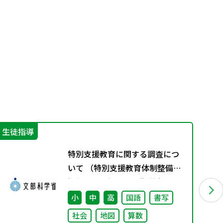
生徒指導
不
特別支援教育に関する調査につ
いて （特別支援教育体制整備状
況調査、通級による指導実施状
況調査）
小
中
高
国語
書写
社会
地図
算数