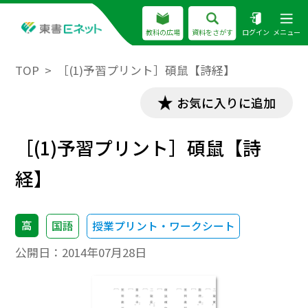
教科の広場
資料をさがす
ログイン
メニュー
TOP
［(1)予習プリント］碩鼠【詩経】
お気に入りに追加
［(1)予習プリント］碩鼠【詩
経】
高
国語
授業プリント・ワークシート
公開日：
2014年07月28日