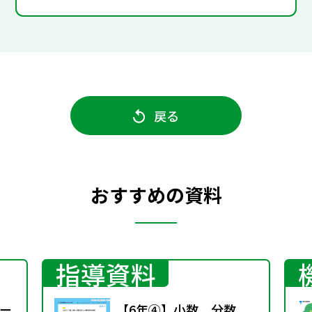
戻る
おすすめの資料
指導資料
ー
【6年④】小数、分数、