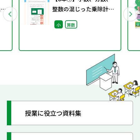
1
整数の混じった乗除計算
の練習
小
算数
授業に役立つ資料集