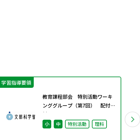
学習指導要領
学
教育課程部会 特別活動ワーキ
ンググループ（第7回） 配付資
料
小
中
特別活動
理科