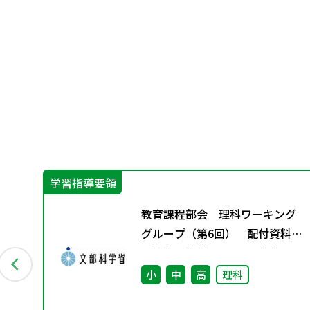
学習指導要領
に
教育課程部会 理科ワーキング
と今
グループ（第6回） 配付資料
※算数・数学ワーキンググルー
プ（第7回）と合同開催
小
中
高
理科