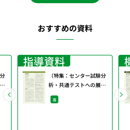
おすすめの資料
指導資料
分
（特集：センター試験分
析・共通テストへの展
望）現代社会
高