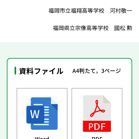
福岡市立福翔高等学校 河村敬一
福岡県立宗像高等学校 國松 勲
資料ファイル
A4判たて，3ページ
Word
PDF