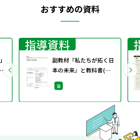
おすすめの資料
指導資料
」
副教材『私たちが拓く日
本の未来』と教科書(政
経302)を用いた「主権者
高
教育」に関する指導資料