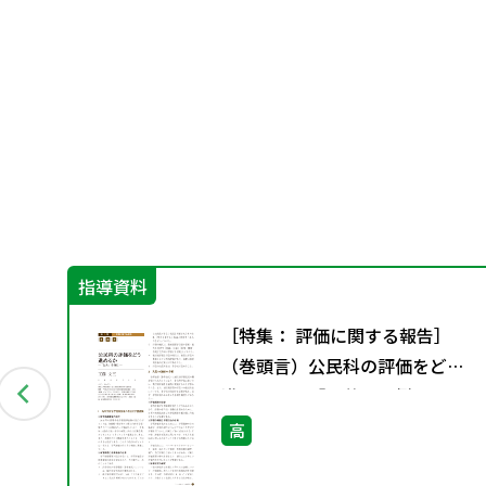
指導資料
課題
［特集： 評価に関する報告］
（巻頭言）公民科の評価をどう
進めるか－「公共」を例に－
高