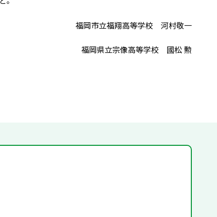
ど。
福岡市立福翔高等学校 河村敬一
福岡県立宗像高等学校 國松 勲