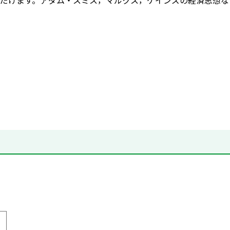
だけます。アダム・スミス，マルクス，ケインズの経済思想な