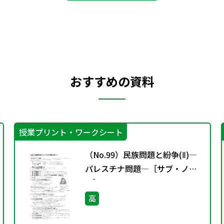
おすすめの資料
授業プリント・ワークシート
（No.99）民族問題と紛争(Ⅱ)―
パレスチナ問題―［サブ・ノー
ト］
高