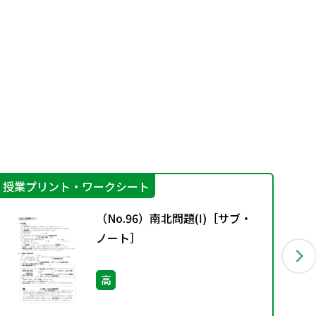
授業プリント・ワークシート
指
（No.96）南北問題(Ⅰ)［サブ・
ノート］
高