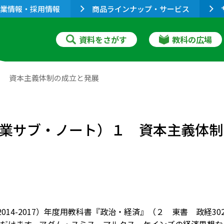
業情報・採用情報
商品ラインナップ・サービス
資料をさがす
教科の広場
）１ 資本主義体制の成立と発展
T 授業サブ・ノート）１ 資本主義体
9（2014-2017）年度用教科書『政治・経済』（２ 東書 政