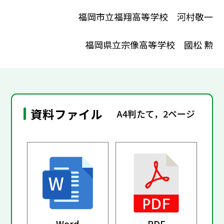
福岡市立福翔高等学校 河村敬一
福岡県立宗像高等学校 國松 勲
資料ファイル
A4判たて，2ページ
Word
PDF