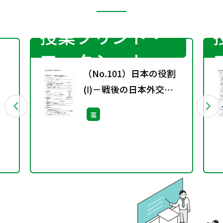
授業プリント・
ワークシート
（No.101）日本の役割
(Ⅰ)－戦後の日本外交
―［サブ・ノート］
高