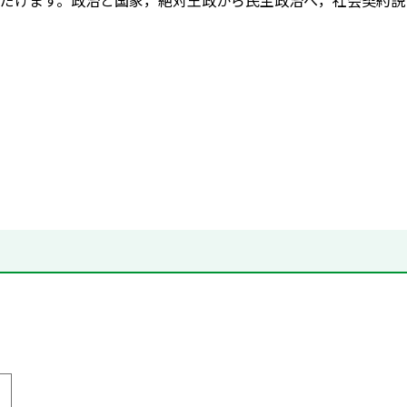
だけます。政治と国家，絶対王政から民主政治へ，社会契約説