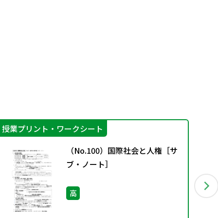
授業プリント・ワークシート
指
（No.100）国際社会と人権［サ
ブ・ノート］
高