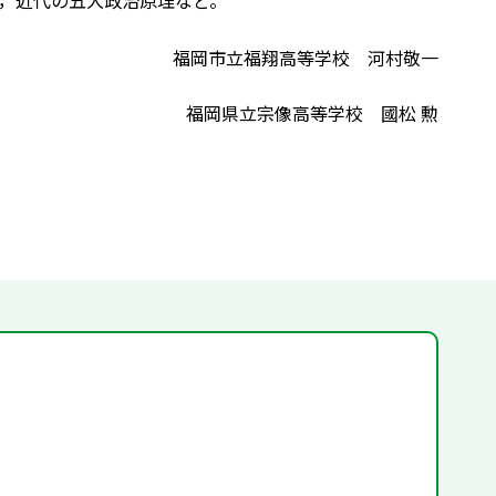
，近代の五大政治原理など。
福岡市立福翔高等学校 河村敬一
福岡県立宗像高等学校 國松 勲