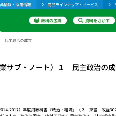
業情報・採用情報
商品ラインナップ・サービス
教科の広場
資料をさがす
）１ 民主政治の成立
T 授業サブ・ノート）１ 民主政治の
9（2014-2017）年度用教科書『政治・経済』（２ 東書 政