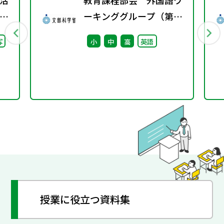
活
教育課程部会 外国語ワ
」
ーキンググループ（第8
語」
回） 配付資料
写
小
中
高
英語
授業に役立つ資料集