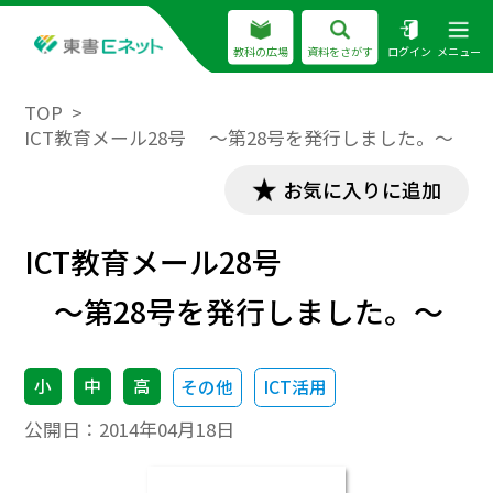
教科の広場
資料をさがす
ログイン
メニュー
TOP
ICT教育メール28号 ～第28号を発行しました。～
お気に入りに追加
ICT教育メール28号
～第28号を発行しました。～
小
中
高
その他
ICT活用
公開日：
2014年04月18日