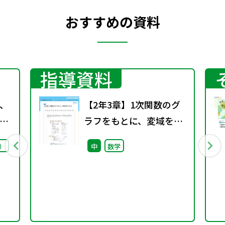
おすすめの資料
指導資料
、
【2年3章】1次関数のグ
プ
ラフをもとに、変域を求
議
めてみよう
）
中
数学