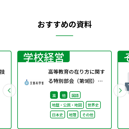
おすすめの資料
学校経営
技
高等教育の在り方に関す
る特別部会（第9回）配
付資料
高
他
国語
地歴・公民・地図
世界史
日本史
地理
その他