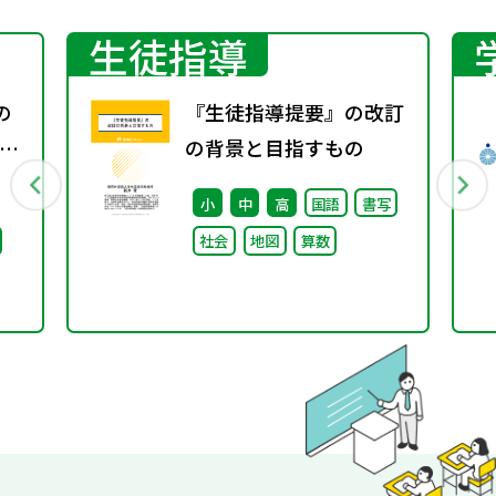
生徒指導
の
『生徒指導提要』の改訂
ー
の背景と目指すもの
小
中
高
国語
書写
社会
地図
算数