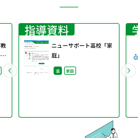
指導資料
が教
ニューサポート高校「家
～こ
庭」
グ
高
家庭