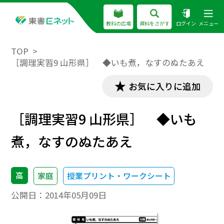
教科の広場
資料をさがす
ログイン
メニュー
TOP
［調理実習9 山形県］ ◆いも煮，なすのぬたあえ
お気に入りに追加
［調理実習9 山形県］ ◆いも
煮，なすのぬたあえ
高
家庭
授業プリント・ワークシート
公開日：
2014年05月09日