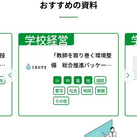
おすすめの資料
学校経営
技
「教師を取り巻く環境整
備 総合推進パッケー
ジ」取りまとめ
術
小
中
高
他
国語
書写
社会
地図
算数
その他