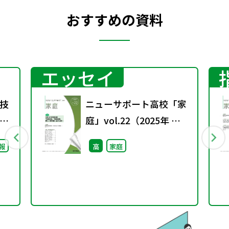
おすすめの資料
エッセイ
技
ニューサポート高校「家
庭」vol.22（2025年 春
号）
報
高
家庭