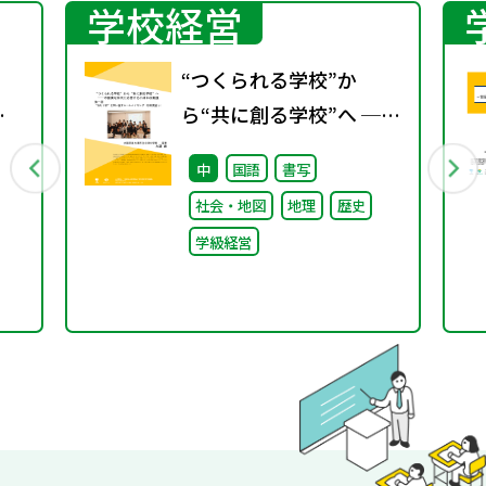
学校経営
“つくられる学校”か
年
ら“共に創る学校”へ ──
賞
不確実な時代に応答する
中
国語
書写
小津中の実践 第一回 “当
社会・地図
地理
歴史
たり前”を問い直すルー
学級経営
ルメイキング（校則見直
し）