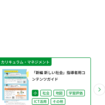
カリキュラム・マネジメント
そ
「新編 新しい社会」指導者用コ
ンテンツガイド
小
社会
地図
学習評価
ICT活用
その他