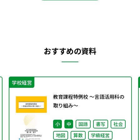
おすすめの資料
学校経営
教育課程特例校 ～言語活用科の
取り組み～
小
中
国語
書写
社会
地図
算数
学級経営