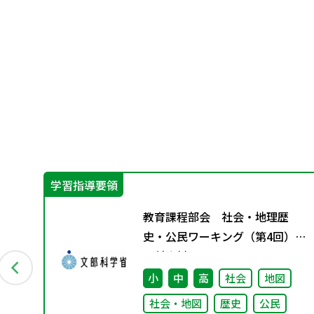
学習指導要領
日々
教育課程部会 社会・地理歴
史・公民ワーキング（第4回）
配付資料
小
中
高
社会
地図
社会・地図
歴史
公民