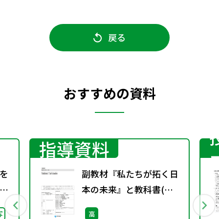
戻る
おすすめの資料
指導資料
を
副教材『私たちが拓く日
ラ
本の未来』と教科書(現
学
社313)を用いた「主権者
写
高