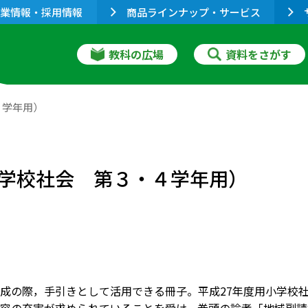
業情報・採用情報
商品ラインナップ・サービス
教科の広場
資料をさがす
４学年用）
学校社会 第３・４学年用）
成の際，手引きとして活用できる冊子。平成27年度用小学校