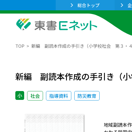
総合トップ
企
TOP
新編 副読本作成の手引き（小学校社会 第３・
新編 副読本作成の手引き（小
小
社会
指導資料
防災教育
地域副読本作