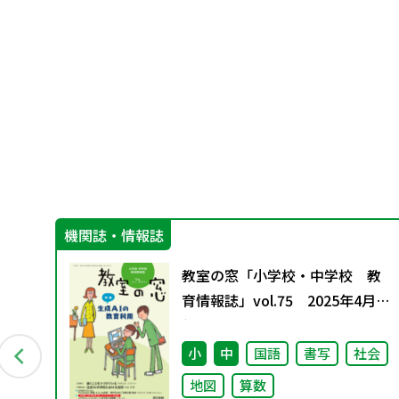
機関誌・情報誌
新し
教室の窓「小学校・中学校 教
育情報誌」vol.75 2025年4月発
行
価
小
中
国語
書写
社会
地図
算数