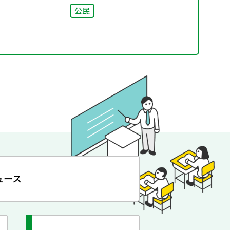
公民
ュース