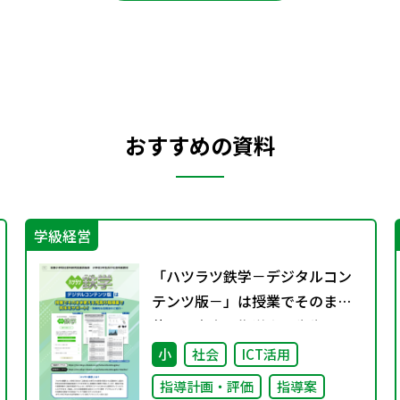
おすすめの資料
学級経営
「ハツラツ鉄学－デジタルコン
テンツ版－」は授業でそのまま
使える充実の指導案で先生をサ
ポート！～効果的な活用法のご
小
社会
ICT活用
紹介～
指導計画・評価
指導案