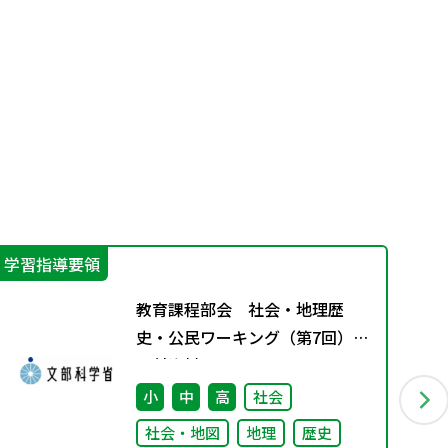
学習指導要領
IC
教育課程部会 社会・地理歴
史・公民ワーキング（第7回）
配付資料
小
中
高
社会
社会・地図
地理
歴史