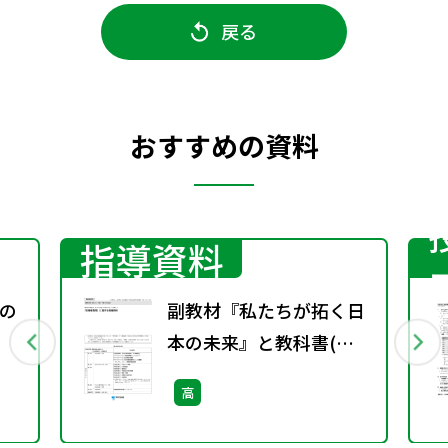
戻る
おすすめの資料
指導資料
の
副教材『私たちが拓く日
本の未来』と教科書(現
社313)を用いた「主権者
高
教育」に関する指導資料
（平成30年改訂版）