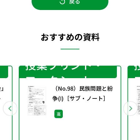
戻る
おすすめの資料
授業プリント・
ワークシート
会」
（No.98）民族問題と紛
争(Ⅰ)［サブ・ノート］
高
）