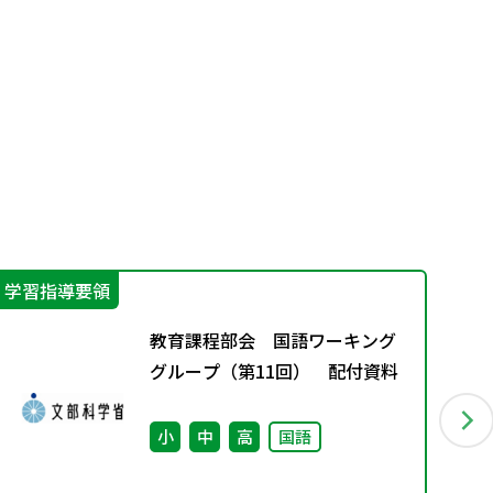
学習指導要領
指
教育課程部会 国語ワーキング
グループ（第11回） 配付資料
小
中
高
国語