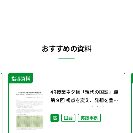
おすすめの資料
指導資料
4R授業ネタ帳「現代の国語」編
第９回 視点を変え、発想を豊か
にするトレーニング（２）
高
国語
実践事例