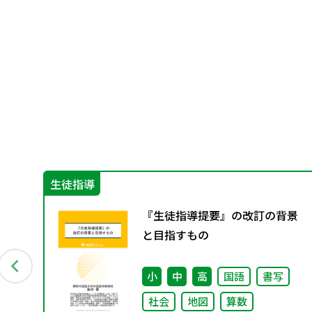
生徒指導
『生徒指導提要』の改訂の背景
と目指すもの
小
中
高
国語
書写
社会
地図
算数