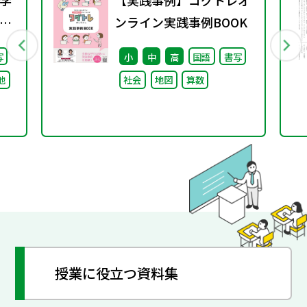
学
【実践事例】コグトレオ
校
ンライン実践事例BOOK
）
写
小
中
高
国語
書写
る
他
社会
地図
算数
け
論
授業に役立つ資料集