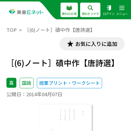
教科の広場
資料をさがす
ログイン
メニュー
TOP
［(6)ノート］磧中作【唐詩選】
お気に入りに追加
［(6)ノート］磧中作【唐詩選】
高
国語
授業プリント・ワークシート
公開日：
2014年04月07日