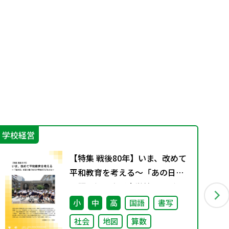
学校経営
機
【特集 戦後80年】いま、改めて
平和教育を考える〜「あの日」
を語り継ぐ本川小学校の子ども
たち〜
小
中
高
国語
書写
社会
地図
算数