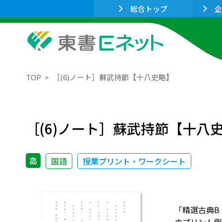
総合トップ
企
TOP
［(6)ノート］蘇武持節【十八史略】
［(6)ノート］蘇武持節【十八
高
国語
授業プリント・ワークシート
「精選古典B