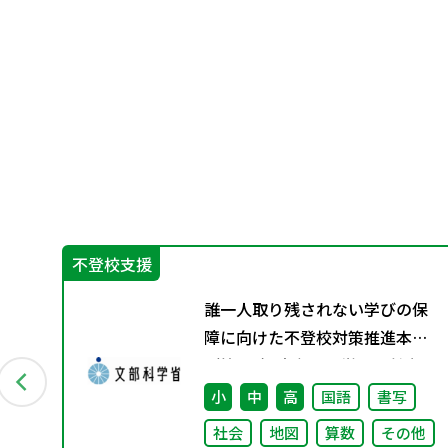
不登校支援
誰一人取り残されない学びの保
な
障に向けた不登校対策推進本部
（第4回）安心して学べる魅力あ
る学校づくりの推進に向けた方
小
中
高
国語
書写
向性等について議論
社会
地図
算数
その他