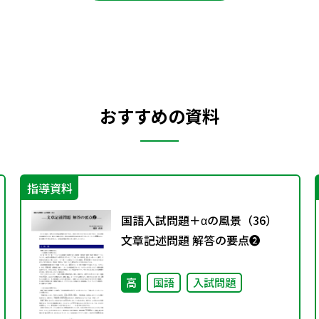
おすすめの資料
指導資料
国語入試問題＋αの風景（36）
文章記述問題 解答の要点❷
高
国語
入試問題