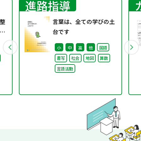
進路指導
整
言葉は、全ての学びの土
台です
小
中
高
他
国語
書写
社会
地図
算数
言語活動