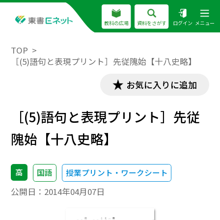
教科の広場
資料をさがす
ログイン
メニュー
TOP
［(5)語句と表現プリント］先従隗始【十八史略】
お気に入りに追加
［(5)語句と表現プリント］先従
隗始【十八史略】
高
国語
授業プリント・ワークシート
公開日：
2014年04月07日