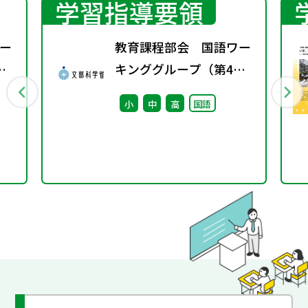
学習指導要領
ー
教育課程部会 国語ワー
キンググループ（第4
回） 配付資料
小
中
高
国語