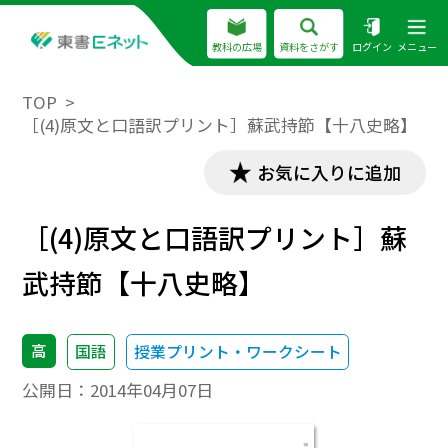
教科の広場
資料をさがす
ログイン
メニュー
TOP
［(4)原文と口語訳プリント］蘇武持節【十八史略】
お気に入りに追加
［(4)原文と口語訳プリント］蘇
武持節【十八史略】
高
国語
授業プリント・ワークシート
公開日：
2014年04月07日