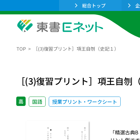
総合トップ
企
TOP
［(3)復習プリント］項王自刎（史記１）
［(3)復習プリント］項王自刎
高
国語
授業プリント・ワークシート
「精選古典B