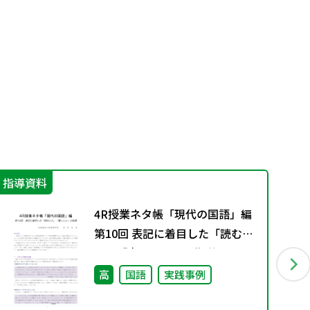
指導資料
指
4R授業ネタ帳「現代の国語」編
第10回 表記に着目した「読むこ
と」「書くこと」の指導
高
国語
実践事例