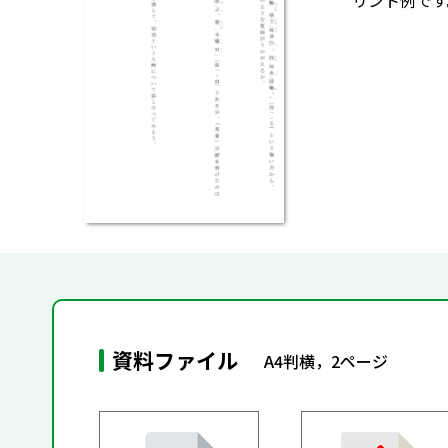
リント例です
資料ファイル
A4判横，2ページ