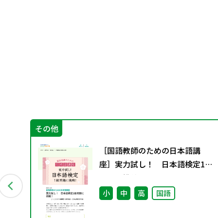
その他
別
［国語教師のための日本語講
座］実力試し！ 日本語検定1級
問題に挑戦！
小
中
高
国語