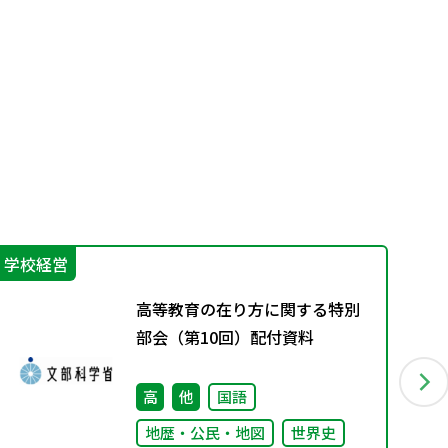
学校経営
機
高等教育の在り方に関する特別
部会（第10回）配付資料
高
他
国語
地歴・公民・地図
世界史