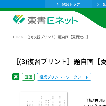
総合トップ
企
TOP
［(3)復習プリント］題自画【夏目漱石】
［(3)復習プリント］題自画【
高
国語
授業プリント・ワークシート
「精選古典B