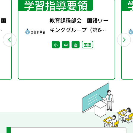
学習指導要領
の国
教育課程部会 国語ワー
変
キンググループ（第6
ト
回） 配付資料
小
中
高
国語