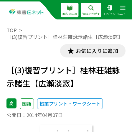
教科の広場
資料をさがす
ログイン
メニュー
TOP
［(3)復習プリント］桂林荘雑詠示諸生【広瀬淡窓】
お気に入りに追加
［(3)復習プリント］桂林荘雑詠
示諸生【広瀬淡窓】
高
国語
授業プリント・ワークシート
公開日：
2014年04月07日