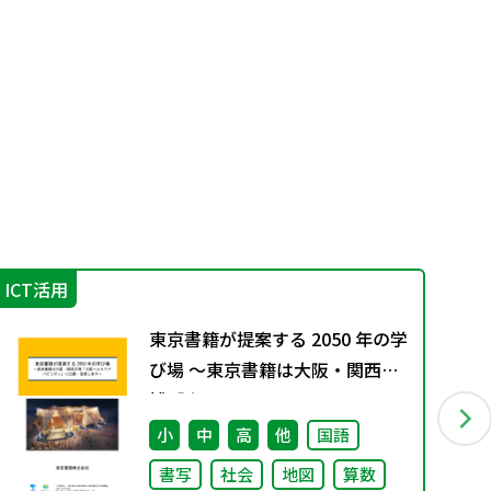
ICT活用
学
東京書籍が提案する 2050 年の学
び場 ～東京書籍は大阪・関西万
博「大阪ヘルスケア パビリオ
ン」に出展・協賛します～
小
中
高
他
国語
書写
社会
地図
算数