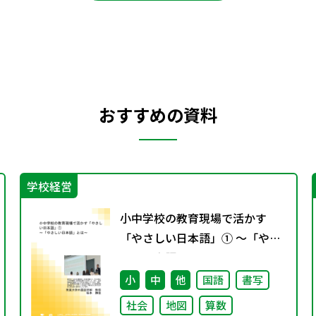
おすすめの資料
学校経営
小中学校の教育現場で活かす
「やさしい日本語」① ～「やさ
しい日本語」とは～
小
中
他
国語
書写
社会
地図
算数