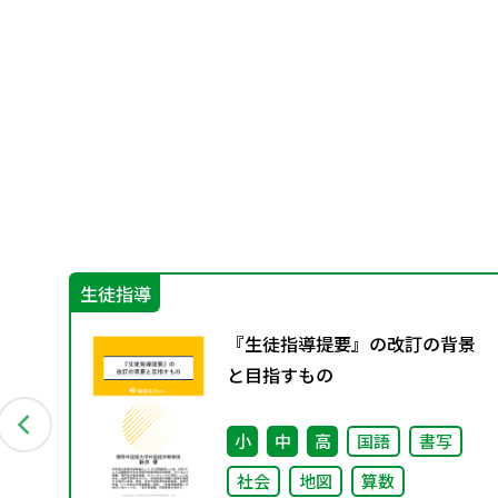
生徒指導
『生徒指導提要』の改訂の背景
回）
と目指すもの
小
中
高
国語
書写
社会
地図
算数