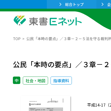
総合トップ
企
TOP
公民「本時の要点」／３章－２－５法を守る裁判
公民「本時の要点」／３章－２
中
社会・地図
指導資料
平成14-1