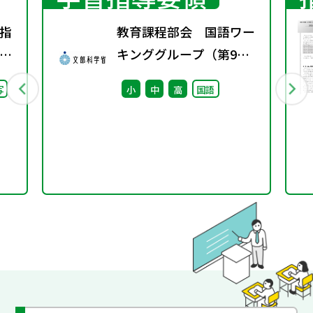
指
教育課程部会 国語ワー
り
キンググループ（第9
会
回） 配付資料
写
小
中
高
国語
し