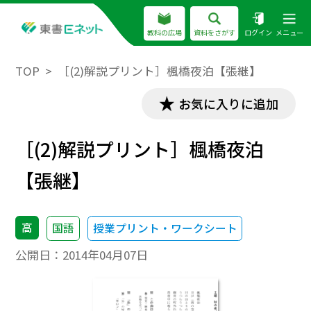
教科の広場
資料をさがす
ログイン
メニュー
TOP
［(2)解説プリント］楓橋夜泊【張継】
お気に入りに追加
［(2)解説プリント］楓橋夜泊
【張継】
高
国語
授業プリント・ワークシート
公開日：
2014年04月07日