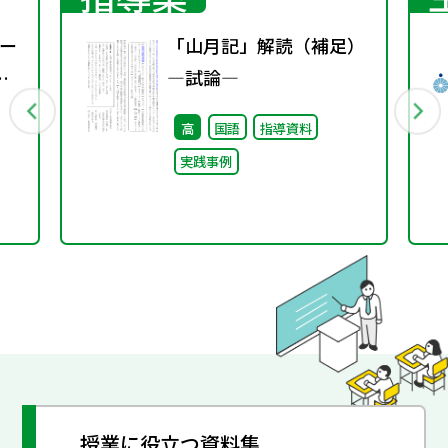
ー
「山月記」解読（補足）
―試論―
高
国語
指導資料
実践事例
授業に役立つ資料集