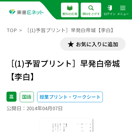
教科の広場
資料をさがす
ログイン
メニュー
TOP
［(1)予習プリント］早発白帝城【李白】
お気に入りに追加
［(1)予習プリント］早発白帝城
【李白】
高
国語
授業プリント・ワークシート
公開日：
2014年04月07日