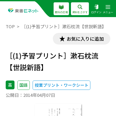
教科の広場
資料をさがす
ログイン
メニュー
TOP
［(1)予習プリント］漱石枕流【世説新語】
お気に入りに追加
［(1)予習プリント］漱石枕流
【世説新語】
高
国語
授業プリント・ワークシート
公開日：
2014年04月07日