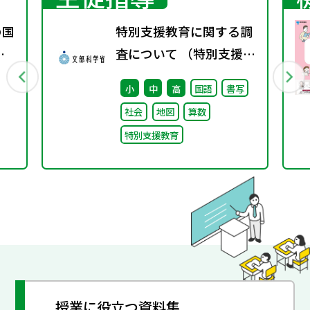
の国
特別支援教育に関する調
変
査について （特別支援教
ト
育体制整備状況調査、通
小
中
高
国語
書写
級による指導実施状況調
社会
地図
算数
査）
特別支援教育
授業に役立つ資料集