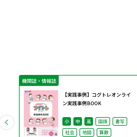
機関誌・情報誌
み
【実践事例】コグトレオンライ
集
ン実践事例BOOK
小
中
高
国語
書写
社会
地図
算数