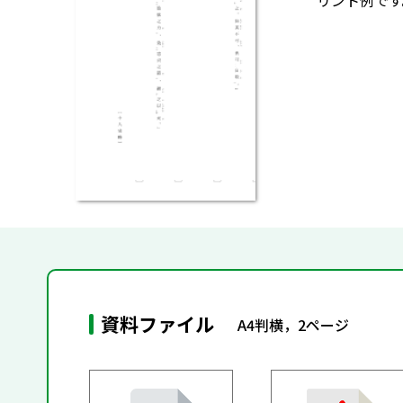
リント例です
資料ファイル
A4判横，2ページ