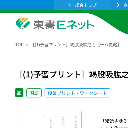
総合トップ
企
TOP
［(1)予習プリント］竭股吸肱之力【十八史略】
［(1)予習プリント］竭股吸肱
高
国語
授業プリント・ワークシート
「精選古典B