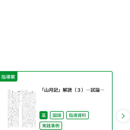
指導案
学
「山月記」解読（３）―試論―
高
国語
指導資料
実践事例