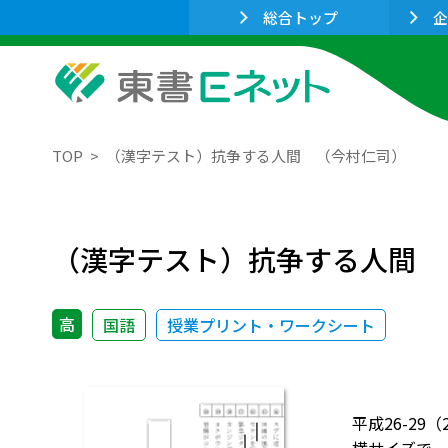
総合トップ
企
TOP
（漢字テスト）抗争する人間 （今村仁司）
（漢字テスト）抗争する人間 
高
国語
授業プリント・ワークシート
平成26-2