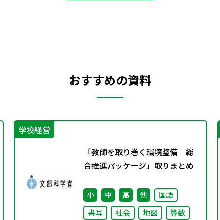
おすすめの資料
学校経営
「教師を取り巻く環境整備 総
合推進パッケージ」取りまとめ
小
中
高
他
国語
書写
社会
地図
算数