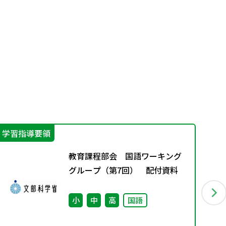
学習指導要領
学
教育課程部会 国語ワーキング
グループ（第7回） 配付資料
小
中
高
国語