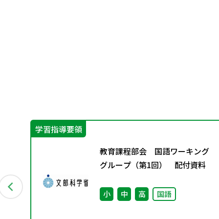
学習指導要領
」編
教育課程部会 国語ワーキング
豊か
グループ（第1回） 配付資料
小
中
高
国語