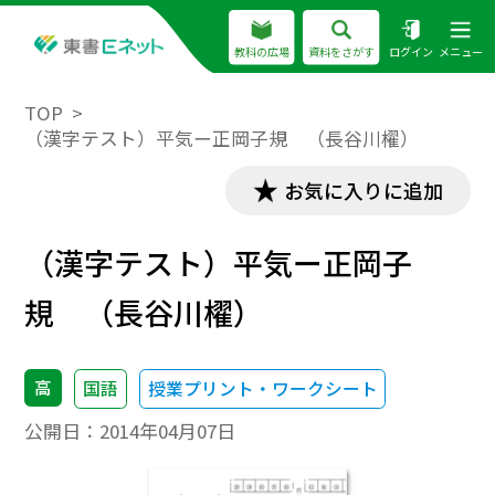
教科の広場
資料をさがす
ログイン
メニュー
TOP
（漢字テスト）平気ー正岡子規 （長谷川櫂）
お気に入りに追加
（漢字テスト）平気ー正岡子
規 （長谷川櫂）
高
国語
授業プリント・ワークシート
公開日：
2014年04月07日