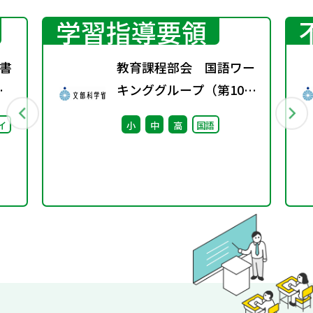
学習指導要領
書
教育課程部会 国語ワー
春
キンググループ（第10
回） 配付資料
イ
小
中
高
国語