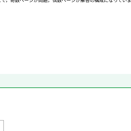
ズで，奇数ページが問題，偶数ページが解答の構成になってい