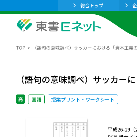
総合トップ
企
TOP
（語句の意味調べ）サッカーにおける「資本主義
（語句の意味調べ）サッカーに
高
国語
授業プリント・ワークシート
平成26-2