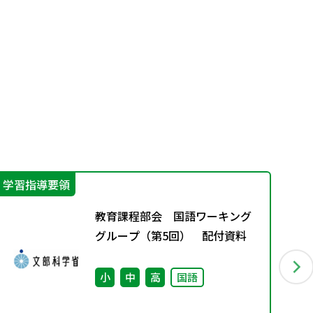
学習指導要領
学
教育課程部会 国語ワーキング
グループ（第5回） 配付資料
小
中
高
国語