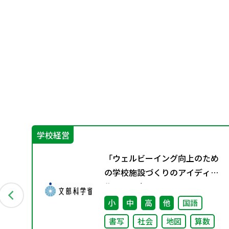
学校経営
会
「ウェルビーイング向上のため
別
の学校施設づくりのアイディア
集」の公表について
小
中
高
他
国語
書写
社会
地図
算数