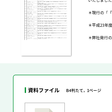
いたしました
＊現行の「『
＊平成23年
＊弊社発行の
資料ファイル
B4判たて，1ページ