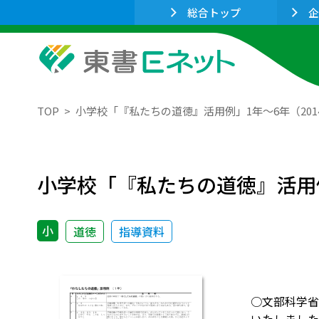
総合トップ
企
TOP
小学校「『私たちの道徳』活用例」1年～6年（201
小学校「『私たちの道徳』活用例
小
道徳
指導資料
○文部科学省