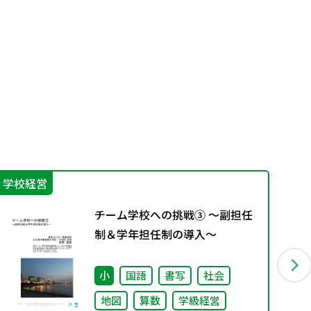
学校経営
進
チーム学校への挑戦③ ～副担任
制＆学年担任制の導入～
小
国語
書写
社会
地図
算数
学級経営