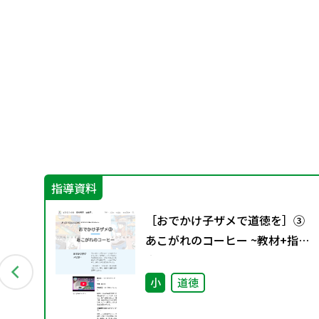
指導資料
②
［おでかけ子ザメで道徳を］③
あこがれのコーヒー ~教材+指導
案~
小
道徳