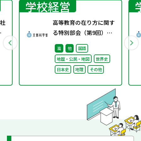
学校経営
社
高等教育の在り方に関す
春
る特別部会（第9回）配
付資料
高
他
国語
地歴・公民・地図
世界史
日本史
地理
その他