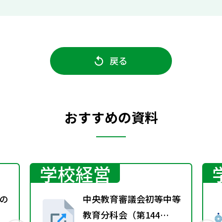
戻る
おすすめの資料
学校経営
の
中央教育審議会初等中等
教育分科会（第144