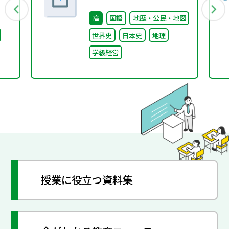
回） 配付資料
高
国語
地歴・公民・地図
世界史
日本史
地理
学級経営
授業に役立つ資料集