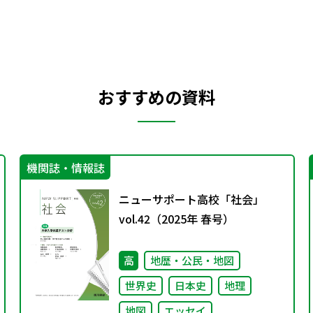
おすすめの資料
機関誌・情報誌
ニューサポート高校「社会」
vol.42（2025年 春号）
高
地歴・公民・地図
世界史
日本史
地理
地図
エッセイ