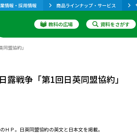
業情報・採用情報
商品ラインナップ・サービス
教科の広場
資料をさがす
英同盟協約」
日露戦争「第1回日英同盟協約」
のＨＰ。日英同盟協約の英文と日本文を掲載。