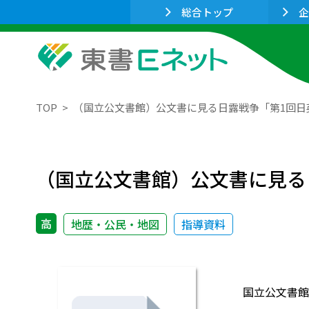
総合トップ
企
TOP
（国立公文書館）公文書に見る日露戦争「第1回日
（国立公文書館）公文書に見る
高
地歴・公民・地図
指導資料
国立公文書館