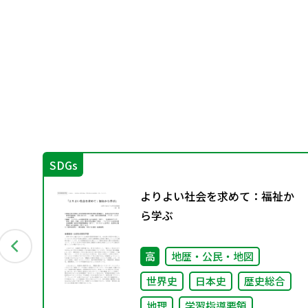
SDGs
よりよい社会を求めて：福祉か
：
ら学ぶ
高
地歴・公民・地図
世界史
日本史
歴史総合
地理
学習指導要領