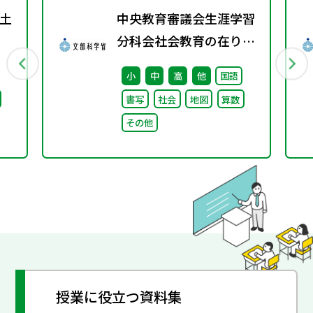
土
中央教育審議会生涯学習
分科会社会教育の在り方
に関する特別部会（第1
小
中
高
他
国語
回） 配布資料
書写
社会
地図
算数
その他
授業に役立つ資料集