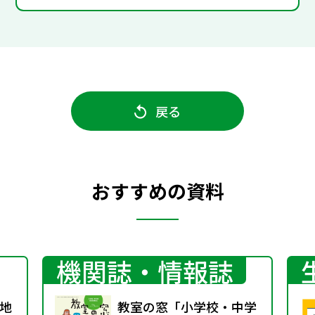
戻る
おすすめの資料
機関誌・情報誌
地
教室の窓「小学校・中学