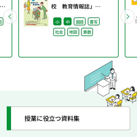
グ
校 教育情報誌」
vol.75 2025年4月発行
図
小
中
国語
書写
社会
地図
算数
授業に役立つ資料集