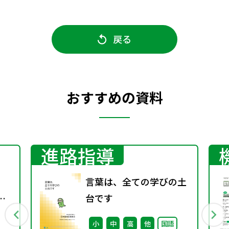
戻る
おすすめの資料
進路指導
言葉は、全ての学びの土
京
台です
小
中
高
他
国語