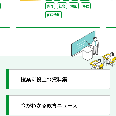
ビリ
書写
社会
地図
算数
ま
言語活動
授業に役立つ資料集
今がわかる教育ニュース