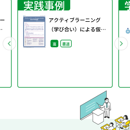
実践事例
ー
アクティブラーニング
（学び合い）による仮名
の学習指導
高
書道