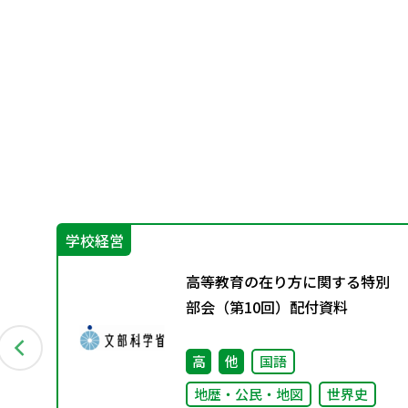
学校経営
高等教育の在り方に関する特別
回）
部会（第10回）配付資料
高
他
国語
地歴・公民・地図
世界史