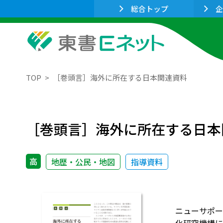
総合トップ
企
TOP
［巻頭言］海外に所在する日本関連資料
［巻頭言］海外に所在する日本
高
地歴・公民・地図
指導資料
ニューサポー