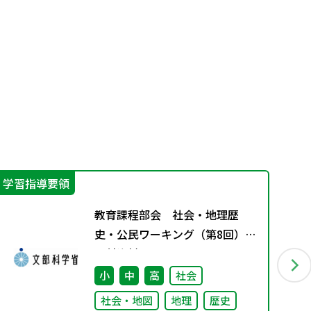
学習指導要領
生
教育課程部会 社会・地理歴
史・公民ワーキング（第8回）
配付資料
小
中
高
社会
社会・地図
地理
歴史