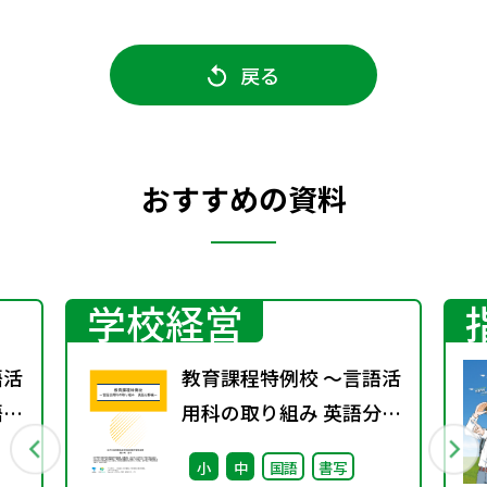
戻る
おすすめの資料
学校経営
語活
教育課程特例校 ～言語活
語分
用科の取り組み 英語分野
編～
小
中
国語
書写