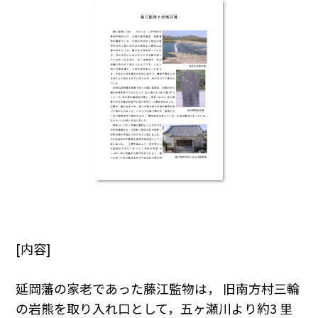
[内容]
延岡藩の家老であった藤江監物は， 旧南方村三輪
の岩熊を取り入れ口として，五ヶ瀬川より約3 里