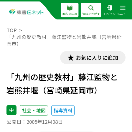
教科の広場
資料をさがす
ログイン
メニュー
TOP
「九州の歴史教材」藤江監物と岩熊井堰（宮崎県延
岡市）
お気に入りに追加
「九州の歴史教材」藤江監物と
岩熊井堰（宮崎県延岡市）
中
社会・地図
指導資料
公開日：
2005年12月08日