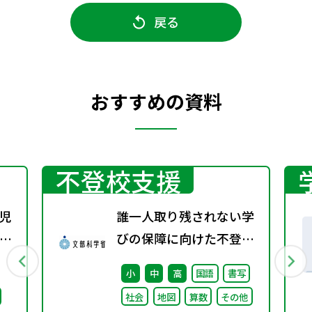
戻る
おすすめの資料
不登校支援
児
誰一人取り残されない学
関
びの保障に向けた不登校
対策推進本部（第4回）
小
中
高
国語
書写
安心して学べる魅力ある
社会
地図
算数
その他
学校づくりの推進に向け